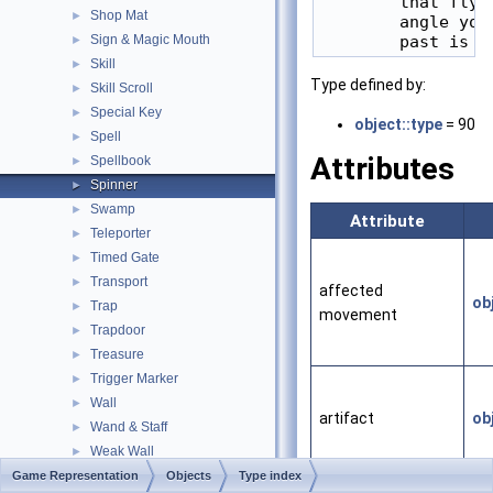
        that fly 
Shop Mat
►
        angle you
Sign & Magic Mouth
►
Skill
►
Type defined by:
Skill Scroll
►
Special Key
►
object::type
= 90
Spell
►
Attributes
Spellbook
►
Spinner
►
Swamp
►
Attribute
Teleporter
►
Timed Gate
►
Transport
►
affected
ob
Trap
►
movement
Trapdoor
►
Treasure
►
Trigger Marker
►
Wall
►
artifact
ob
Wand & Staff
►
Weak Wall
►
Weapon
Game Representation
►
Objects
Type index