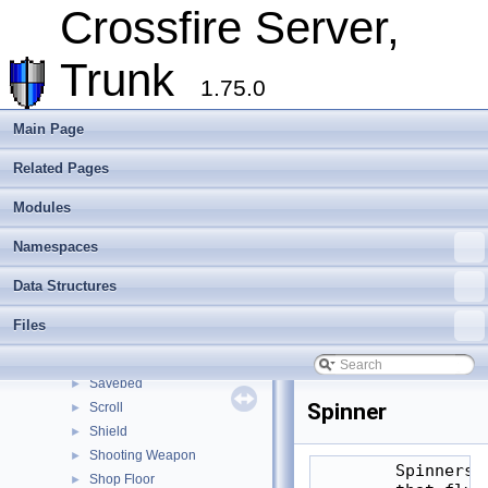
Money
►
Crossfire Server,
Monster & NPC
►
Monster (Grimreaper)
►
Trunk
Mood Floor
►
1.75.0
Mover
►
Pedestal
►
Main Page
Pit
►
Related Pages
Player
►
Player Changer
►
Modules
Poison Food
►
Potion
►
Namespaces
Power Crystal
►
Data Structures
Projectile
►
Ring
►
Files
Rod
►
Rune
►
Savebed
►
Spinner
Scroll
►
Shield
►
Shooting Weapon
►
        Spinners 
Shop Floor
►