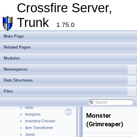
Drink
►
Crossfire Server,
Duplicator
►
Event
►
Trunk
Exit
►
1.75.0
Flesh
►
Floor
►
Main Page
Floor (Encounter)
►
Related Pages
Food
►
Gate
►
Modules
Girdle
►
Gloves
►
Namespaces
Handle
►
Data Structures
Handle Trigger
►
Hazard Floor
►
Files
Helmet
►
Holy Altar
►
Horn
►
Monster
Inorganic
►
Inventory Checker
►
(Grimreaper)
Item Transformer
►
Jewel
►