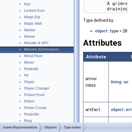
        A grimrea
Key
►
Locked Door
►
Magic Ear
►
Type defined by:
Magic Wall
►
Marker
►
object::type
= 28
Money
►
Attributes
Monster & NPC
►
Monster (Grimreaper)
►
Mood Floor
Attribute
►
Mover
►
Pedestal
►
Pit
►
armor
living::ac
Player
►
class
Player Changer
►
Poison Food
►
Potion
►
Power Crystal
►
artifact
object::art
Projectile
►
Ring
►
Rod
Game Representation
►
Objects
Type index