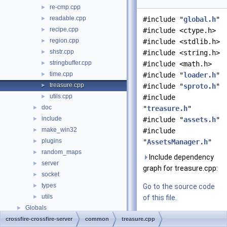
re-cmp.cpp
►
readable.cpp
►
#include "
global.h
"
recipe.cpp
►
#include <ctype.h>
region.cpp
►
#include <stdlib.h>
shstr.cpp
►
#include <string.h>
stringbuffer.cpp
►
#include <math.h>
time.cpp
►
#include "
loader.h
"
treasure.cpp
►
#include "
sproto.h
"
utils.cpp
►
#include
doc
►
"
treasure.h
"
include
►
#include "
assets.h
"
make_win32
►
#include
plugins
►
"
AssetsManager.h
"
random_maps
►
Include dependency
server
►
graph for treasure.cpp:
socket
►
types
►
Go to the source code
utils
►
of this file.
Globals
►
crossfire-crossfire-server
common
treasure.cpp
Macros