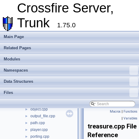
holy.cpp
►
Crossfire Server,
image.cpp
►
info.cpp
►
Trunk
init.cpp
►
1.75.0
is_valid_types_gen.py
►
item.cpp
►
Main Page
languages.cpp
►
Related Pages
links.cpp
►
living.cpp
►
Modules
loader.cpp
►
logger.cpp
►
Namespaces
los.cpp
►
Data Structures
map.cpp
►
minheap.cpp
►
Files
ob_methods.cpp
►
ob_types.cpp
►
object.cpp
►
Macros
|
Functions
output_file.cpp
►
|
Variables
path.cpp
►
treasure.cpp File
player.cpp
►
Reference
porting.cpp
►