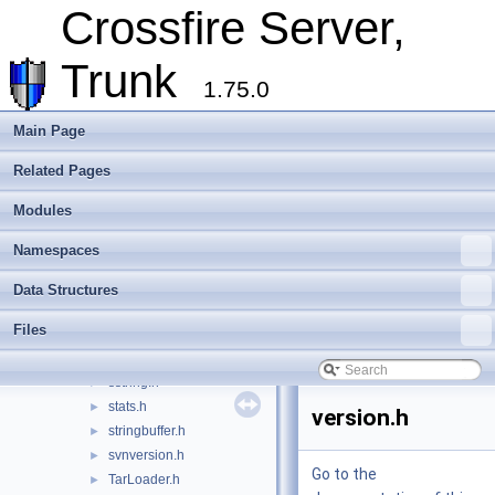
Crossfire Server,
quest.h
►
QuestLoader.h
►
Trunk
Quests.h
►
1.75.0
QuestWriter.h
►
re-cmp.h
►
Main Page
recipe.h
►
server.h
►
Related Pages
shop.h
►
Modules
shstr.h
►
skills.h
►
Namespaces
sockproto.h
►
sounds.h
►
Data Structures
spellist.h
►
Files
spells.h
►
sproto.h
►
sstring.h
►
stats.h
►
version.h
stringbuffer.h
►
svnversion.h
►
Go to the
TarLoader.h
►