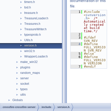
documentation of this
timers.h
►
file.
tod.h
►
    1
#include 
treasure.h
►
<
svnversion
.h
>
/* 
TreasureLoader.h
►
Automatical
Treasures.h
►
ly created 
at build 
TreasureWriter.h
►
time.*/
    2
typesproto.h
►
    3
#ifdef 
Utils.h
►
SVN_REV
    4
#define 
version.h
►
FULL_VERSIO
N SVN_REV
win32.h
►
    5
#else
WrapperLoader.h
►
    6
#define 
FULL_VERSIO
make_win32
►
N VERSION
    7
#endif
plugins
►
random_maps
►
server
►
socket
►
types
►
utils
►
Globals
►
crossfire-crossfire-server
include
version.h