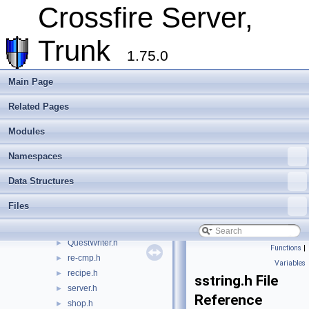
microtar.h
►
Crossfire Server,
minheap.h
►
modules.h
►
Trunk
newserver.h
►
1.75.0
ob_methods.h
►
ob_types.h
►
Main Page
object.h
►
Related Pages
output_file.h
►
party.h
►
Modules
path.h
►
player.h
►
Namespaces
plugin.h
►
Data Structures
PngLoader.h
►
quest.h
►
Files
QuestLoader.h
►
Quests.h
►
QuestWriter.h
►
Functions
|
re-cmp.h
►
Variables
recipe.h
►
sstring.h File
server.h
►
Reference
shop.h
►