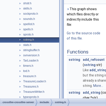
shstr.h
►
skills.h
►
This graph shows
sockproto.h
►
which files directly or
sounds.h
►
indirectly include this
spellist.h
►
file:
spells.h
►
Go to the source code
sproto.h
►
of this file.
sstring.h
►
stats.h
►
stringbuffer.h
►
Functions
svnversion.h
►
sstring
add_refcount
TarLoader.h
►
(
sstring
str)
timers.h
►
Like
add_string
tod.h
►
but the string i
treasure.h
►
already a shar
TreasureLoader.h
►
string.
More...
Treasures.h
►
TreasureWriter.h
►
sstring
add_string
(co
typesproto.h
►
char *str)
Utils.h
crossfire-crossfire-server
►
include
sstring.h
Share a string.