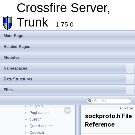
material.h
►
Crossfire Server,
MessageLoader.h
►
Messages.h
►
Trunk
MessageWriter.h
►
1.75.0
metaserver2.h
►
microtar.h
►
Main Page
minheap.h
►
Related Pages
modules.h
►
newserver.h
►
Modules
ob_methods.h
►
ob_types.h
►
Namespaces
object.h
►
Data Structures
output_file.h
►
party.h
►
Files
path.h
►
player.h
►
plugin.h
►
Functions
PngLoader.h
►
sockproto.h File
quest.h
►
Reference
QuestLoader.h
►
Quests.h
►