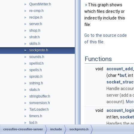
QuestWriter.h
►
This graph shows
re-cmp.h
►
which files directly or
recipe.h
►
indirectly include this
server.h
►
file:
shop.h
►
Go to the source code
shstr.h
►
of this file.
skills.h
►
sockproto.h
►
sounds.h
►
Functions
spellist.h
►
void
account_add
spells.h
►
(char *
buf
, int
sproto.h
►
socket_struc
sstring.h
►
Handle accou
stats.h
►
server (add a 
stringbuffer.h
►
account).
More
svnversion.h
►
TarLoader.h
►
void
account_log
timers.h
►
int len,
socket
tod.h
►
Handles the ac
treasure.h
crossfire-crossfire-server
►
include
sockproto.h
More...